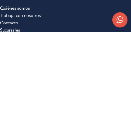
Quiénes somos
Trabajá con nosotros
Contacto
Sucursales
Compra Online
Atención al cliente
Preguntas frecuentes
Términos y condiciones
Botón de arrepentimiento