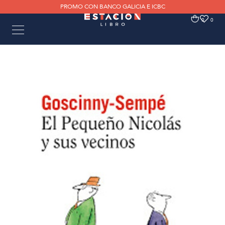
PROMO CON BANCO GALICIA E ICBC
0
0