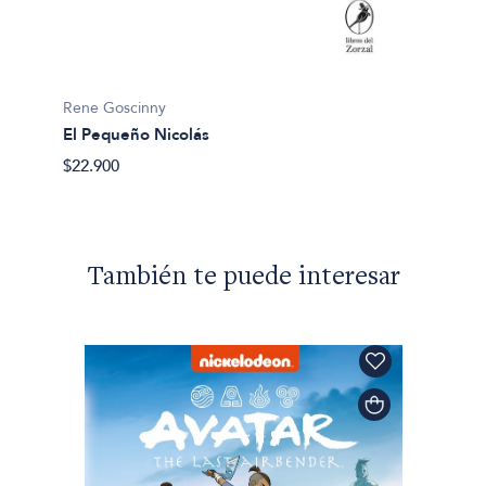
Rene G
Iznogu
$15.00
Rene Goscinny
El Pequeño Nicolás
$22.900
También te puede interesar