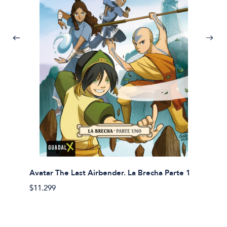
Avatar The Last Airbender. La Brecha Parte 1
Avatar
$11.299
$11.29