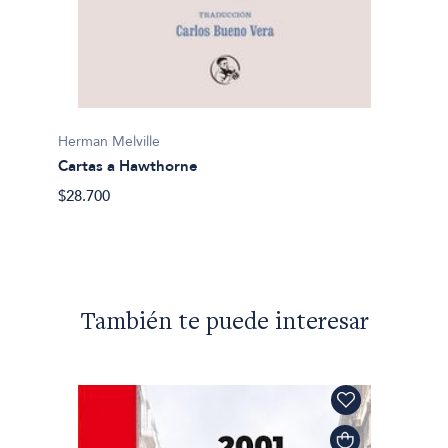
Herman
Moby 
Herman Melville
Cartas a Hawthorne
$46.10
$28.700
También te puede interesar