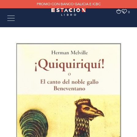
PROMO CON BANCO GALICIA E ICBC
0
0