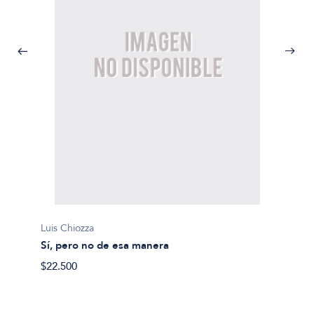
Luis Chiozza
Sí, pero no de esa manera
$22.500
Luis Ch
Cance
$21.00