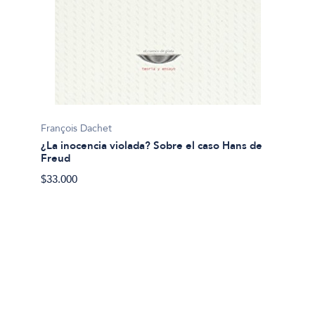
Luis Ch
François Dachet
¿Para 
¿La inocencia violada? Sobre el caso Hans de
Freud
$21.00
$33.000