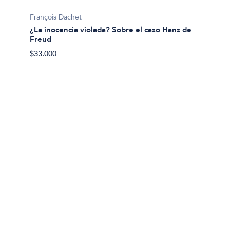
Luis Ch
François Dachet
¿Para 
¿La inocencia violada? Sobre el caso Hans de
Freud
$21.00
$33.000