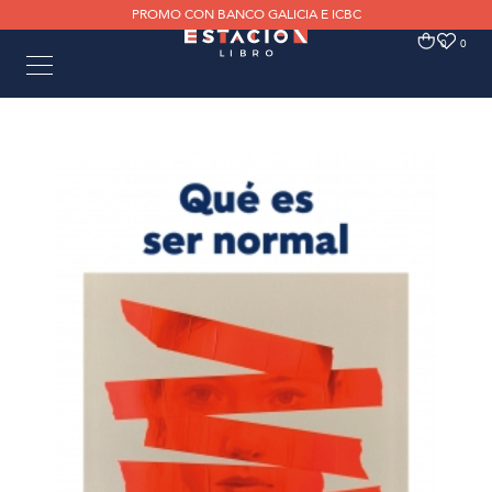
PROMO CON BANCO GALICIA E ICBC
0
0