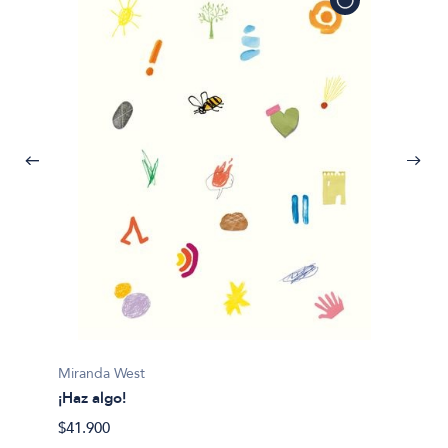
Miranda West
¡Haz algo!
Pilar S
$41.900