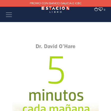
PROMO CON BANCO GALICIA E ICBC
0
0