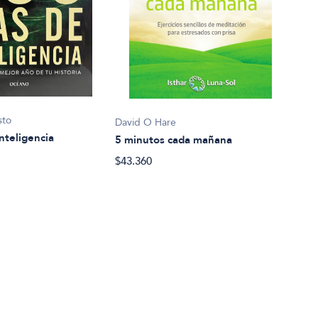
Seba
sto
David O Hare
8 dí
nteligencia
5 minutos cada mañana
$35.
$43.360