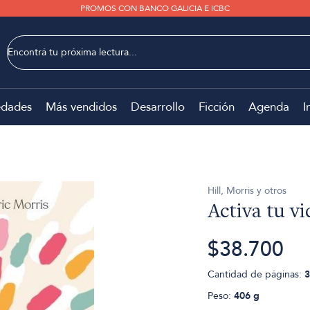
PROMOS CON BANCO GALICIA E ICBC
dades
Más vendidos
Desarrollo
Ficción
Agenda
I
Hill, Morris y otros
Activa tu vi
$38.700
Cantidad de páginas:
3
Peso:
406 g