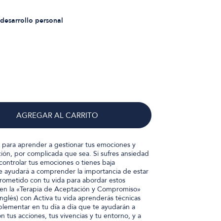
desarrollo personal
AGREGAR AL CARRITO
 para aprender a gestionar tus emociones y
ción, por complicada que sea. Si sufres ansiedad
controlar tus emociones o tienes baja
te ayudará a comprender la importancia de estar
ometido con tu vida para abordar estos
en la «Terapia de Aceptación y Compromiso»
inglés) con Activa tu vida aprenderás técnicas
implementar en tu día a día que te ayudarán a
 tus acciones, tus vivencias y tu entorno, y a