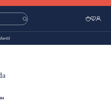
0
0
nfantil
da
84