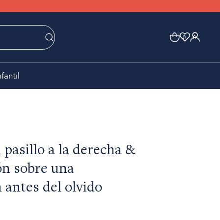
0
0
nfantil
 pasillo a la derecha &
ón sobre una
 antes del olvido