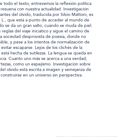
 todo el texto, entrevemos la reflexión política
e resuena con nuestra actualidad. Investigación
ntes del olvido, traducida por Silvio Mattoni, es
n, L., que está a punto de acceder al mundo de
do se da un gran salto, cuando se muda de piel.
s reglas del viaje iniciático y sigue el camino de
na sociedad desprovista de poesía, donde no
sible, y pese a los intentos de normalización de
evitar escaparse. Lejos de los clichés de la
 está hecha de sutilezas. La lengua se queda en
encia. Cuanto uno más se acerca a una verdad,
rtezas, como un espejismo. Investigación sobre
del olvido está escrita a imagen y semejanza de
 construirse en un universo sin perspectiva.