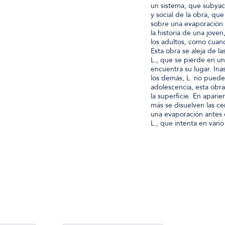
un sistema, que subyace
y social de la obra, qu
sobre una evaporación a
la historia de una jove
los adultos, como cuan
Esta obra se aleja de la
L., que se pierde en u
encuentra su lugar. Ina
los demás, L. no puede 
adolescencia, esta obra
la superficie. En apari
más se disuelven las ce
una evaporación antes 
L., que intenta en vano