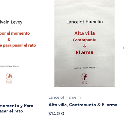
Lancelot Hamelin
Berto
Alta villa, Contrapunto & El arma
l momento y Para
Baal
asar el rato
jung
$14.000
$34.