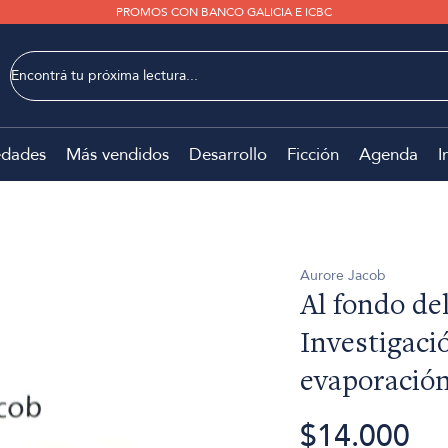
PROMOS CON BANCO GALICIA E ICBC
dades
Más vendidos
Desarrollo
Ficción
Agenda
I
Aurore Jacob
Al fondo del
Investigaci
evaporación
$14.000