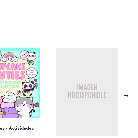
Rued
es - Actividades
$21.