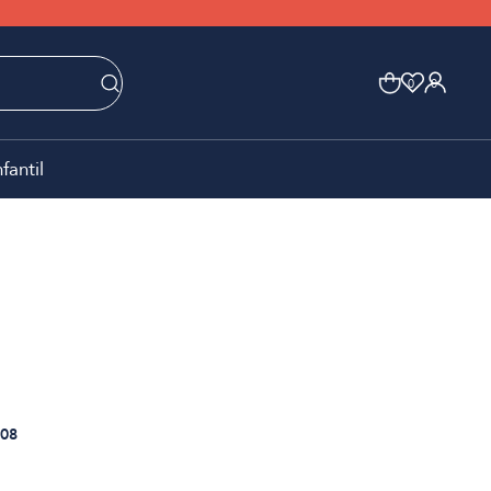
0
0
nfantil
08