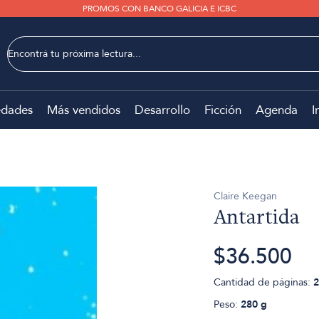
PROMOS CON BANCO GALICIA E ICBC
dades
Más vendidos
Desarrollo
Ficción
Agenda
I
Claire Keegan
Antartida
$36.500
Cantidad de páginas:
2
Peso:
280 g