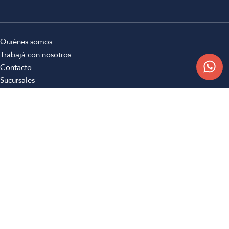
Quiénes somos
Trabajá con nosotros
Contacto
Sucursales
Compra Online
Atención al cliente
Preguntas frecuentes
Términos y condiciones
Botón de arrepentimiento