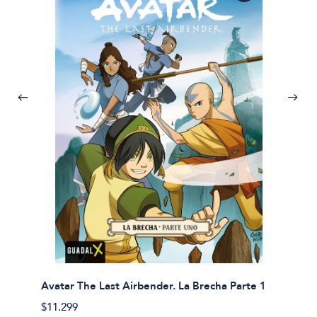
Avatar The Last Airbender. La Brecha Parte 1
Avatar
$11.299
$11.29