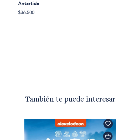
Antartida
$36.500
Claire
Bien t
$26.50
También te puede interesar