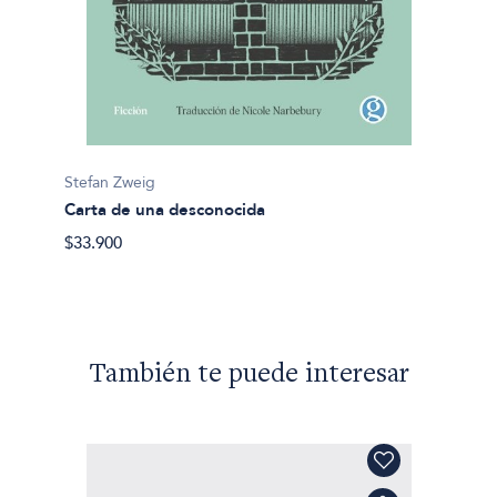
Stefan
Carta 
Stefan Zweig
$28.90
Carta de una desconocida
$33.900
También te puede interesar