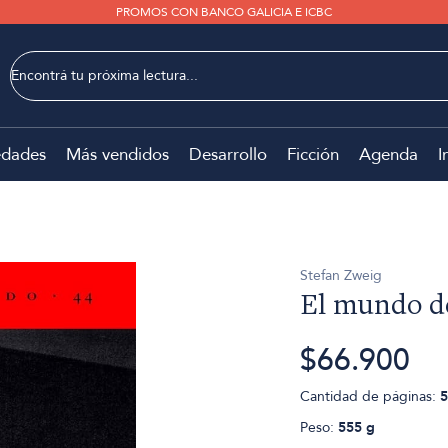
PROMOS CON BANCO GALICIA E ICBC
dades
Más vendidos
Desarrollo
Ficción
Agenda
I
Stefan Zweig
El mundo d
$66.900
Cantidad de páginas:
5
Peso:
555 g