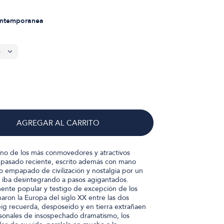
ontemporanea
AGREGAR AL CARRITO
uno de los más conmovedores y atractivos
 pasado reciente, escrito además con mano
 empapado de civilización y nostalgia por un
 iba desintegrando a pasos agigantados.
mente popular y testigo de excepción de los
aron la Europa del siglo XX entre las dos
ig recuerda, desposeído y en tierra extrañaen
rsonales de insospechado dramatismo, los