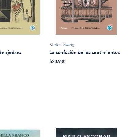
Stefan Zweig
Stef
de ajedrez
La confusión de los sentimientos
Nove
$28.900
$43.