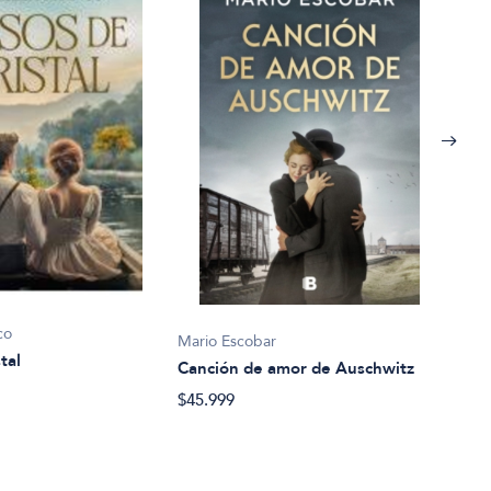
Mari
co
Mario Escobar
Ciud
tal
Canción de amor de Auschwitz
$39.
$45.999