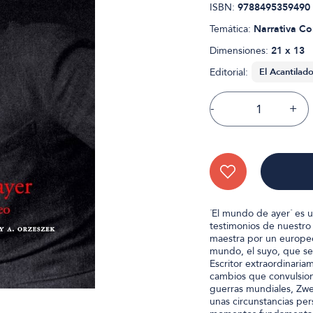
ISBN:
9788495359490
Temática:
Narrativa C
Dimensiones:
21 x 13
Editorial:
-
+
´El mundo de ayer´ es 
testimonios de nuestro
maestra por un europeo
mundo, el suyo, que se
Escritor extraordinaria
cambios que convulsion
guerras mundiales, Zwe
unas circunstancias pe