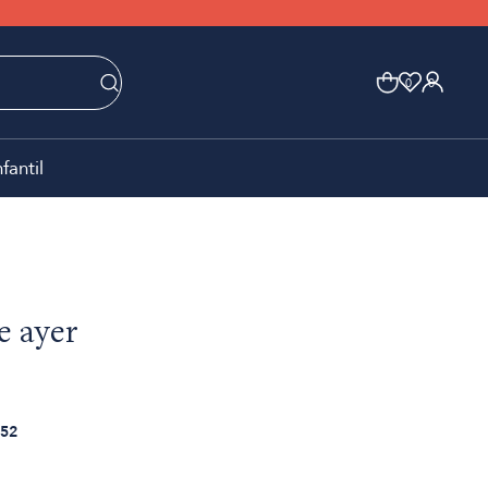
0
0
nfantil
e ayer
52