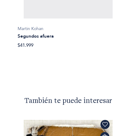
Martin Kohan
Segundos afuera
Martin
$41.999
Lo que
$24.90
También te puede interesar