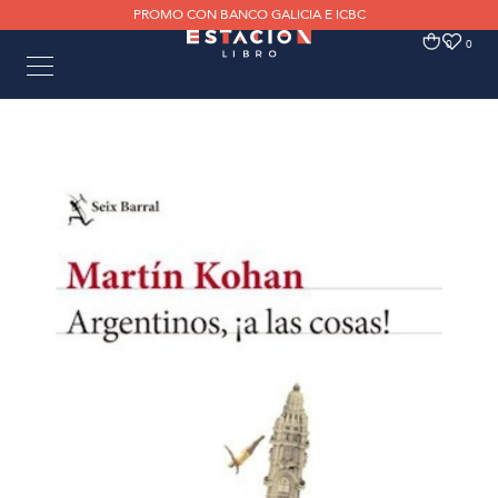
PROMO CON BANCO GALICIA E ICBC
0
0