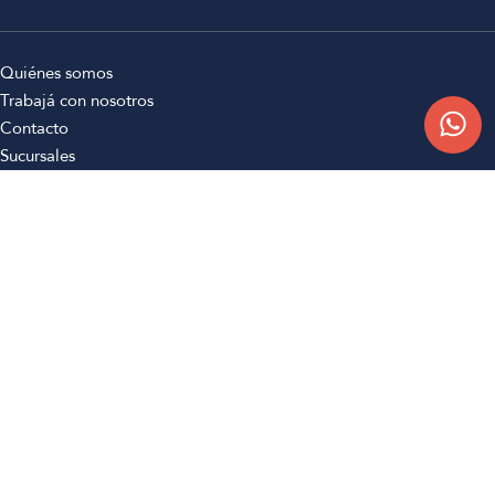
Quiénes somos
Trabajá con nosotros
Contacto
Sucursales
Compra Online
Atención al cliente
Preguntas frecuentes
Términos y condiciones
Botón de arrepentimiento