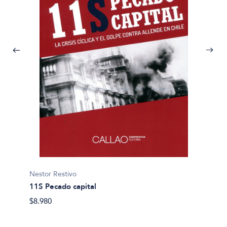
Ernest
Nestor Restivo
A lo la
11S Pecado capital
$45.00
$8.980