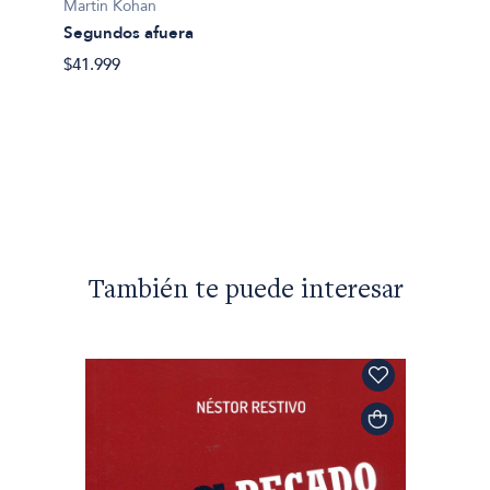
Martin Kohan
Segundos afuera
Martin
$41.999
Lo que
$24.90
También te puede interesar