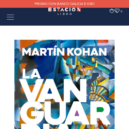
PROMO CON BANCO GALICIA E ICBC
0
0