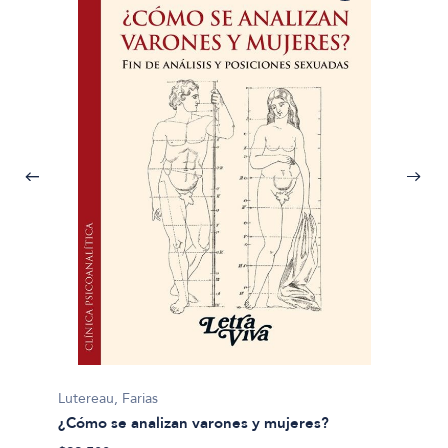
Sara C
Lutereau, Farias
¿Qué h
¿Cómo se analizan varones y mujeres?
$40.90