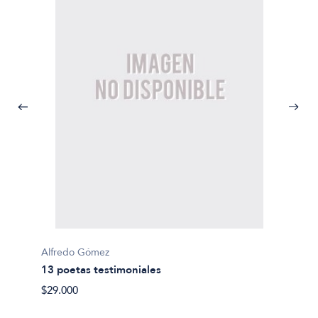
Alfredo Gómez
Marilia
13 poetas testimoniales
20 poe
$29.000
$25.00