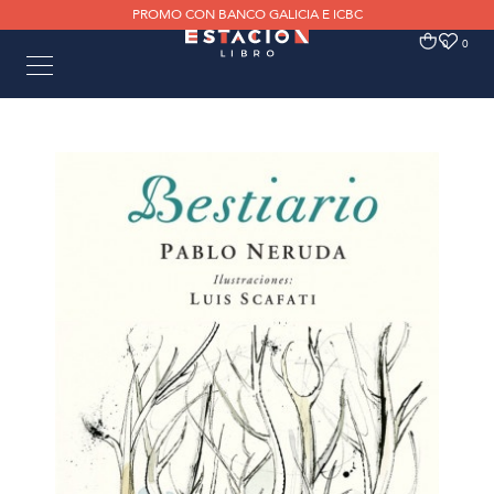
PROMO CON BANCO GALICIA E ICBC
0
0