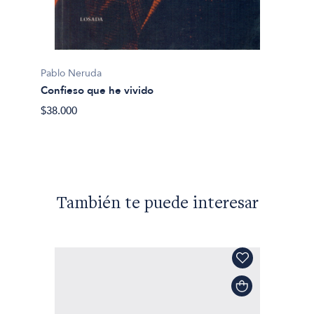
Pablo 
Cantos
Pablo Neruda
$20.00
Confieso que he vivido
$38.000
También te puede interesar