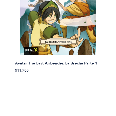
Avatar The Last Airbender. La Brecha Parte 1
Avatar
$11.299
$11.29