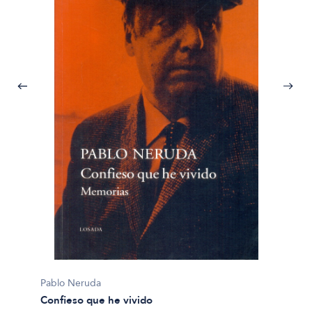
Pablo 
Cantos
Pablo Neruda
$20.00
Confieso que he vivido