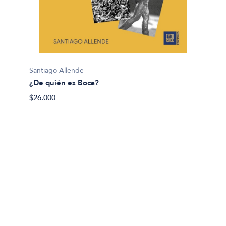
Santiago Allende
Sanjay
¿De quién es Boca?
¿Deber
$26.000
$29.00