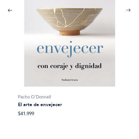
Pacho O'Donnell
Pacho 
El arte de envejecer
Monte
$41.999
$28.69