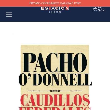
PROMO CON BANCO GALICIA E ICBC
0
0