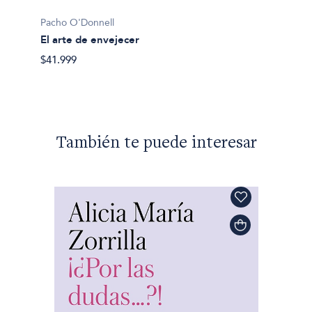
Pacho O'Donnell
Pacho 
El arte de envejecer
Monte
$41.999
$28.69
También te puede interesar