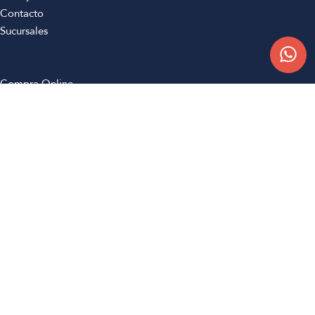
Contacto
Sucursales
Compra Online
Atención al cliente
Preguntas frecuentes
Términos y condiciones
Botón de arrepentimiento