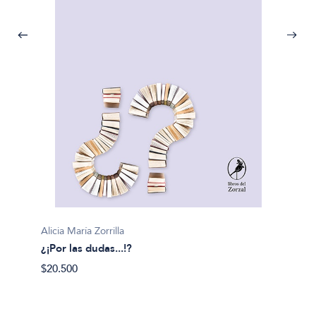
Carlos 
Alicia María Zorrilla
¿Para 
¿¡Por las dudas...!?
$28.90
$20.500