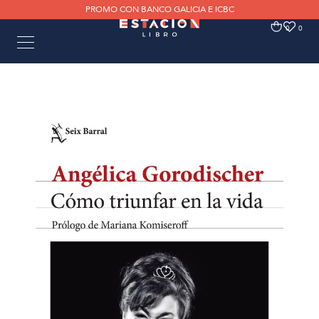
PROMO CON BANCO GALICIA E ICBC
0
0