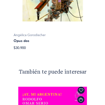
Angélica Gorodischer
Angéli
Opus dos
Las ju
$30.900
$41.90
También te puede interesar