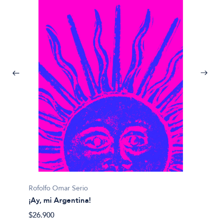
Julián 
Rofolfo Omar Serio
#
¡Ay, mi Argentina!
$14.00
$26.900