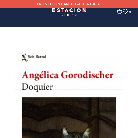
PROMO CON BANCO GALICIA E ICBC
0
0