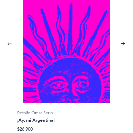
Julián 
Rofolfo Omar Serio
#
¡Ay, mi Argentina!
$14.00
$26.900