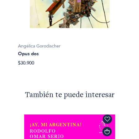
Angélica Gorodischer
Angéli
Opus dos
Las ju
$30.900
$41.90
También te puede interesar