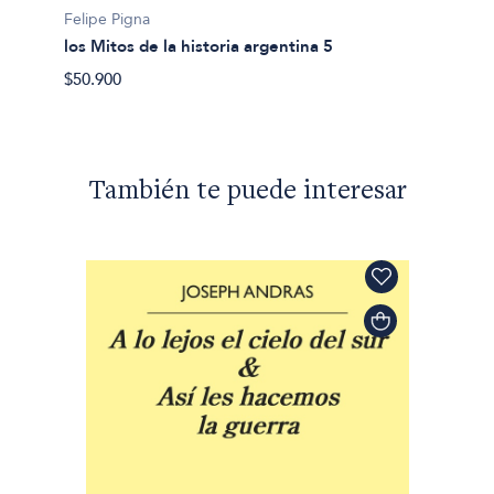
La Pac
Felipe Pigna
puebl
los Mitos de la historia argentina 5
$29.90
$50.900
También te puede interesar