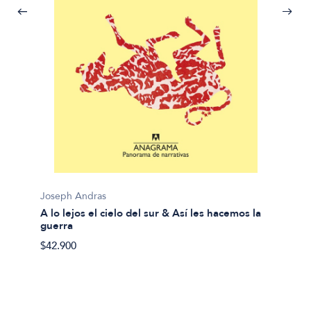
Thomas
Joseph Andras
A oscu
A lo lejos el cielo del sur & Así les hacemos la
$36.90
guerra
$42.900