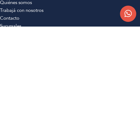
Quiénes somos
Trabajá con nosotros
Contacto
Sucursales
Compra Online
Atención al cliente
Preguntas frecuentes
Términos y condiciones
Botón de arrepentimiento