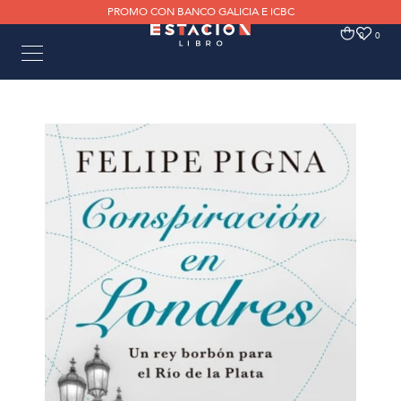
PROMO CON BANCO GALICIA E ICBC
0
0