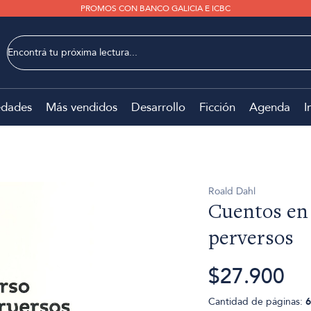
PROMOS CON BANCO GALICIA E ICBC
dades
Más vendidos
Desarrollo
Ficción
Agenda
I
Roald Dahl
Cuentos en 
perversos
$27.900
Cantidad de páginas:
6