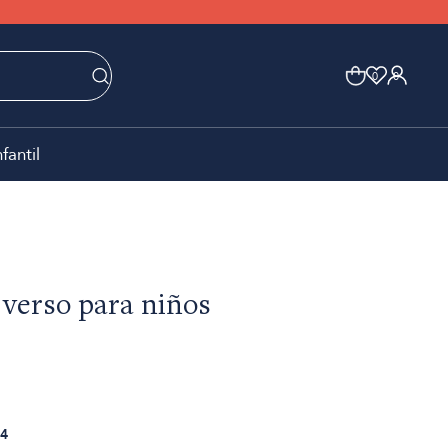
0
0
nfantil
verso para niños
4