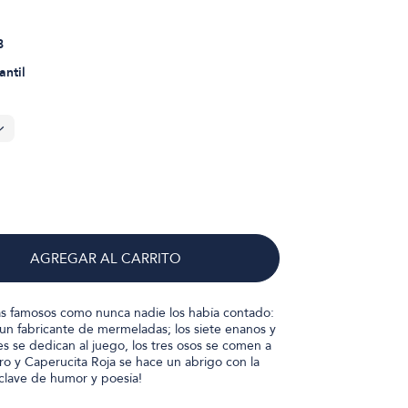
8
antil
AGREGAR AL CARRITO
ás famosos como nunca nadie los había contado:
un fabricante de mermeladas; los siete enanos y
s se dedican al juego, los tres osos se comen a
 oro y Caperucita Roja se hace un abrigo con la
 clave de humor y poesía!