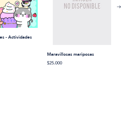
Rued
es - Actividades
$21.
Maravillosas mariposas
$25.000