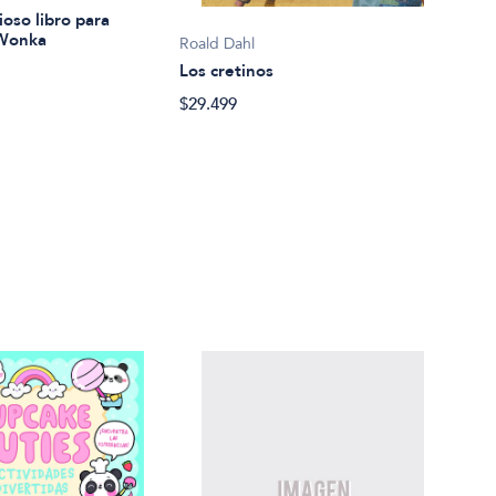
La c
ioso libro para
$18.
 Wonka
Roald Dahl
Los cretinos
$29.499