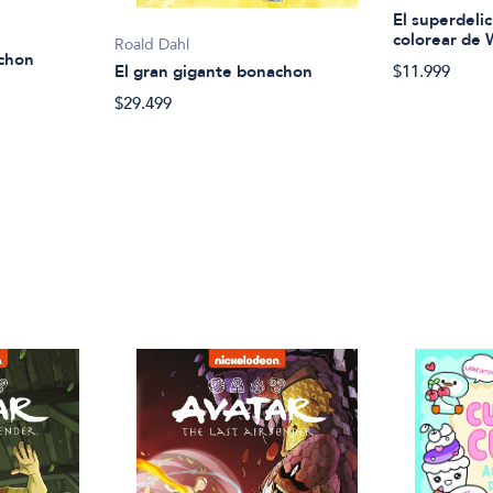
El superdelic
colorear de
Roald Dahl
achon
El gran gigante bonachon
$11.999
$29.499