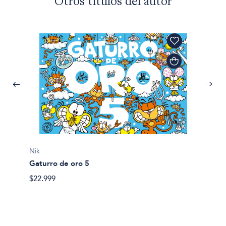
Otros títulos del autor
Nik
Nik
Gaturro de oro 5
Gaturro
$22.999
$17.79