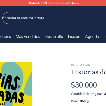
PROMOS CON BANCO GALICIA E ICBC
dades
Más vendidos
Desarrollo
Ficción
Agenda
I
Pablo Albella
Historias d
$30.000
Cantidad de páginas:
2
Peso:
368 g