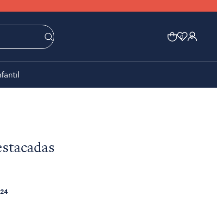
0
0
nfantil
estacadas
24