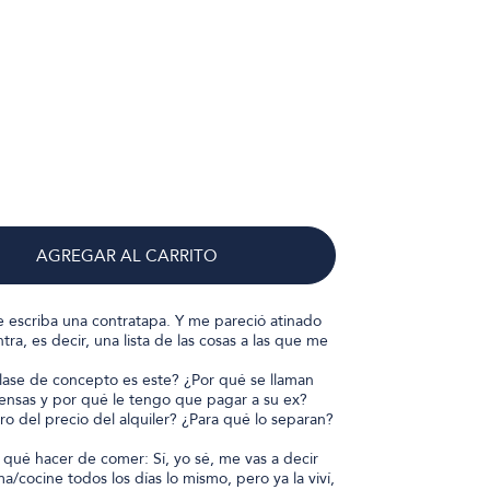
AGREGAR AL CARRITO
e escriba una contratapa. Y me pareció atinado
tra, es decir, una lista de las cosas a las que me
lase de concepto es este? ¿Por qué se llaman
pensas y por qué le tengo que pagar a su ex?
o del precio del alquiler? ¿Para qué lo separan?
 qué hacer de comer: Sí, yo sé, me vas a decir
/cocine todos los días lo mismo, pero ya la viví,