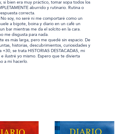
y, si bien era muy práctico, tomar sopa todos los
PLETAMENTE aburrido y rutinario. Rutina o
respuesta correcta.
 No soy, no seré ni me comportaré como un
uele a bigote, boina y diario en un café un
n bar mientras me da el solcito en la cara.
no me disgusta para nada.
nte es más larga, pero me quedé sin espacio. De
tas, historias, descubrimientos, curiosidades y
vida +30, se trata HISTORIAS DESTACADAS, mi
í e ilustré yo mismo. Espero que te divierta
o a mí hacerlo.