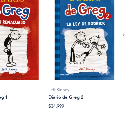
Quin
El a
$22.
Jeff Kinney
eg 1
Diario de Greg 2
$34.999