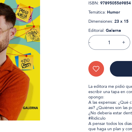
ISBN:
9789505569854
Temática:
Humor
Dimensiones:
23 x 15
Editorial:
Galerna
-
+
La editora me pidió qu
escribir una tapa en con
opongo:
A las expensas: ¿Qué c
así? ¿Quiénes son las 
¿No debería estar dentr
#Ridículo
A pensar todos los días
que haga un plan y coma