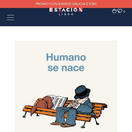
PROMO CON BANCO GALICIA E ICBC
0
0