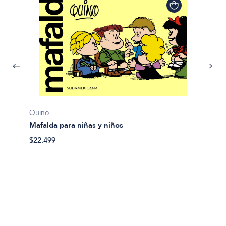
Quino
Quino
Mafalda para niñas y niños
Colecc
$22.499
$149.9