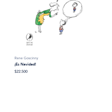
Quino
¡Qué m
$19.99
Rene Goscinny
¡Es Navidad!
$22.500