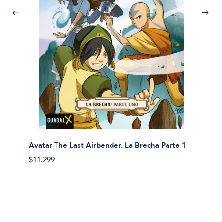
Avatar The Last Airbender. La Brecha Parte 1
Avatar
$11.299
$11.29