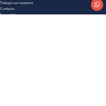
Trabajá con nosotros
Contacto
Sucursales
Compra Online
Atención al cliente
Preguntas frecuentes
Términos y condiciones
Botón de arrepentimiento