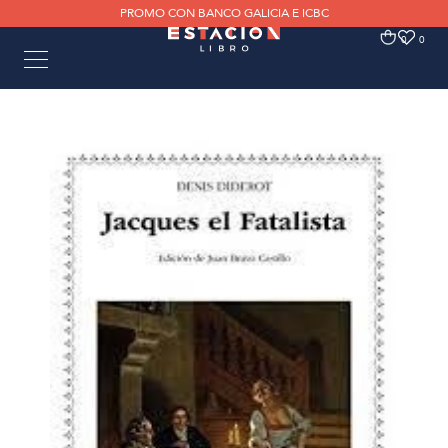
PROMO CON BANCO GALICIA E ICBC
0
0