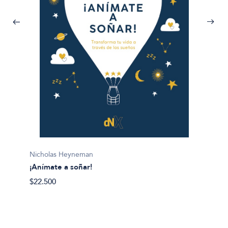
Lis Mil
Nicholas Heyneman
¡Gana l
¡Anímate a soñar!
$28.50
$22.500