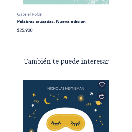
Gabriel
Gabriel Rolon
La feli
Palabras cruzadas. Nueva edición
$34.90
$25.900
También te puede interesar