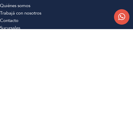
Quiénes somos
Trabajá con nosotros
Contacto
Sucursales
Compra Online
Atención al cliente
Preguntas frecuentes
Términos y condiciones
Botón de arrepentimiento