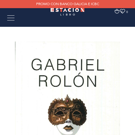
PROMO CON BANCO GALICIA E ICBC
0
0