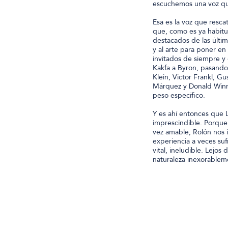
escuchemos una voz que
Esa es la voz que resca
que, como es ya habitu
destacados de las última
y al arte para poner en
invitados de siempre y 
Kakfa a Byron, pasando
Klein, Victor Frankl, Gu
Márquez y Donald Winnic
peso específico.
Y es ahí entonces que L
imprescindible. Porque 
vez amable, Rolón nos 
experiencia a veces suf
vital, ineludible. Lejos
naturaleza inexorable