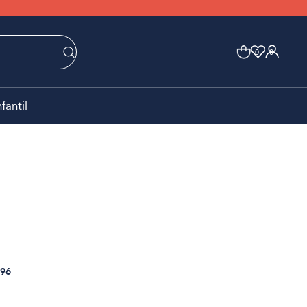
0
0
nfantil
96