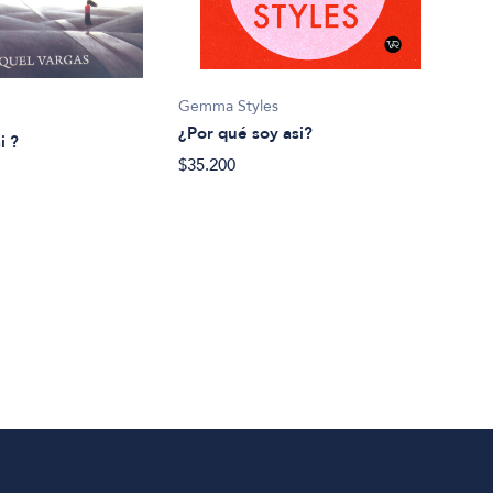
Anton
Gemma Styles
¿Por
¿Por qué soy asi?
i ?
$28.
$35.200