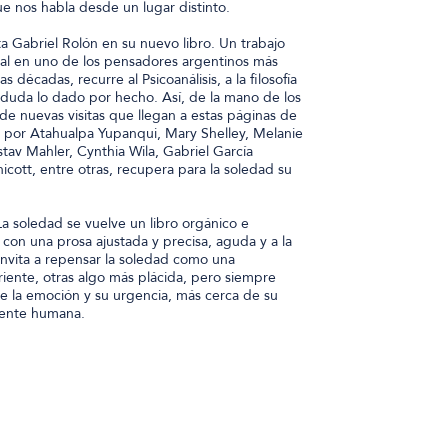
 nos habla desde un lugar distinto.
ta Gabriel Rolón en su nuevo libro. Un trabajo
al en uno de los pensadores argentinos más
s décadas, recurre al Psicoanálisis, a la filosofía
 duda lo dado por hecho. Así, de la mano de los
de nuevas visitas que llegan a estas páginas de
 por Atahualpa Yupanqui, Mary Shelley, Melanie
stav Mahler, Cynthia Wila, Gabriel García
ott, entre otras, recupera para la soledad su
a soledad se vuelve un libro orgánico e
con una prosa ajustada y precisa, aguda y a la
invita a repensar la soledad como una
riente, otras algo más plácida, pero siempre
 de la emoción y su urgencia, más cerca de su
mente humana.