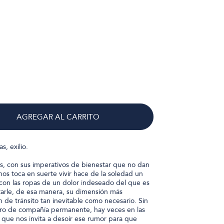
AGREGAR AL CARRITO
s, exilio.
s, con sus imperativos de bienestar que no dan
os toca en suerte vivir hace de la soledad un
 con las ropas de un dolor indeseado del que es
tarle, de esa manera, su dimensión más
n de tránsito tan inevitable como necesario. Sin
cro de compañía permanente, hay veces en las
 que nos invita a desoír ese rumor para que