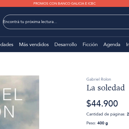
PROMOS CON BANCO GALICIA E ICBC
dades
Más vendidos
Desarrollo
Ficción
Agenda
I
Gabriel Rolon
La soledad
$44.900
Cantidad de páginas:
2
Peso:
400 g