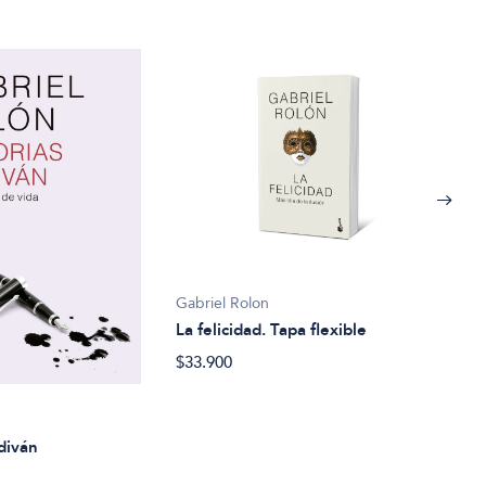
Gabriel Rolon
La felicidad. Tapa flexible
$33.900
Gabr
Hist
 diván
ampl