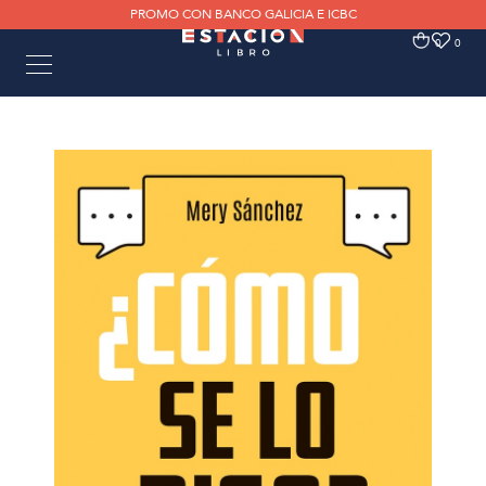
PROMO CON BANCO GALICIA E ICBC
0
0