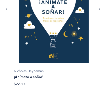
Mery S
¿Cómo 
Nicholas Heyneman
$25.90
¡Anímate a soñar!
$22.500