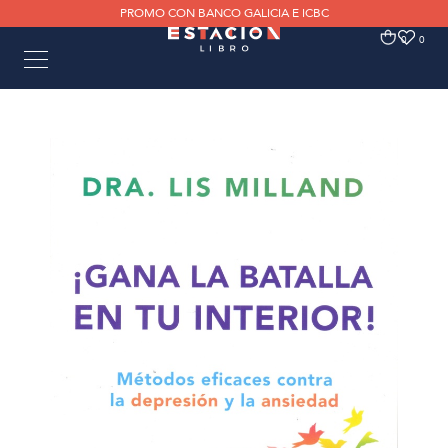
PROMO CON BANCO GALICIA E ICBC
0
0