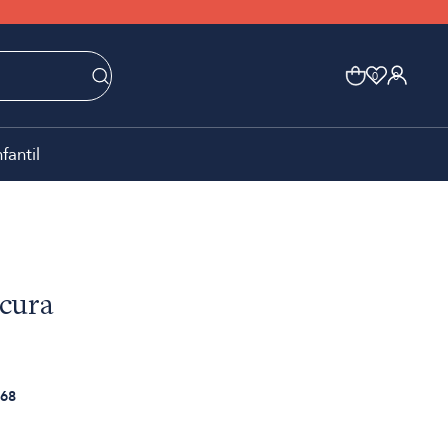
0
0
nfantil
cura
68