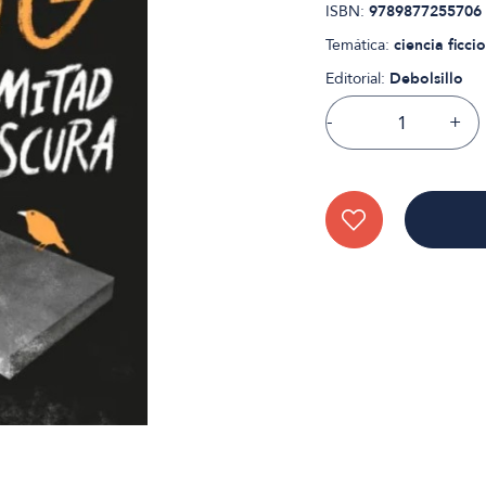
ISBN:
9789877255706
Temática:
ciencia ficci
Editorial:
Debolsillo
-
+