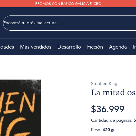
PROMOS CON BANCO GALICIA E ICBC
dades
Más vendidos
Desarrollo
Ficción
Agenda
I
Stephen King
La mitad os
$36.999
Cantidad de páginas:
5
Peso:
420 g