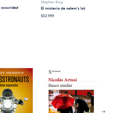
Stephen King
Step
a oscuridad
El misterio de salem's lot
Ridi
$52.999
$23.