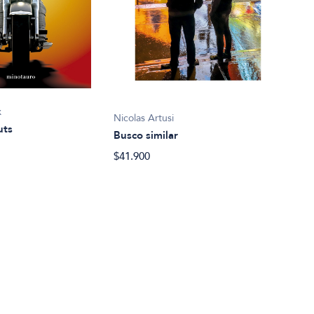
Mülle
Canc
$30.
x
Nicolas Artusi
uts
Busco similar
$41.900