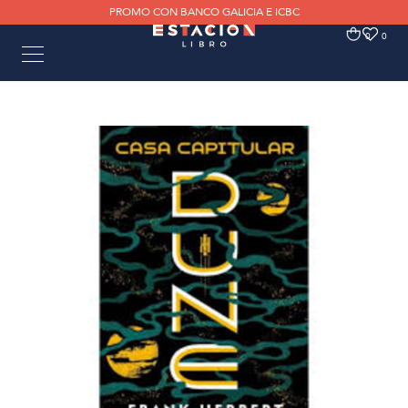
PROMO CON BANCO GALICIA E ICBC
0
0