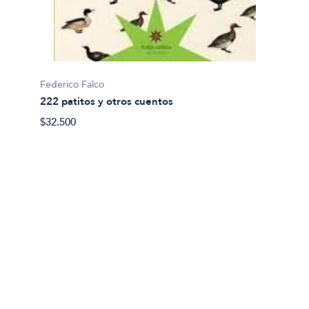
Richard
Federico Falco
A que
222 patitos y otros cuentos
$38.00
$32.500