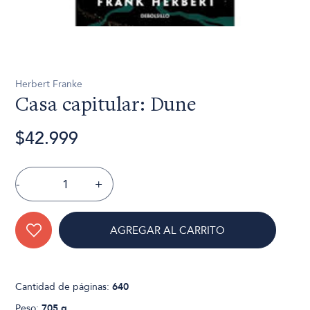
Herbert Franke
Casa capitular: Dune
$42.999
-
+
AGREGAR AL CARRITO
Cantidad de páginas:
640
Peso:
705 g