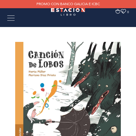
PROMO CON BANCO GALICIA E ICBC
0
0