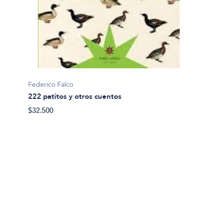
Richard
Federico Falco
A que
222 patitos y otros cuentos
$38.00
$32.500