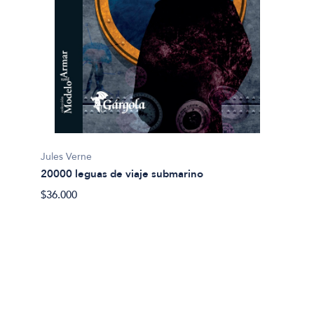
Jules Verne
20000 leguas de viaje submarino
Miguel
$36.000
Abel 
$20.00