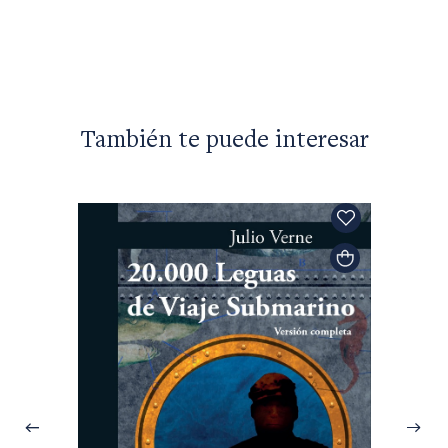
formas
$111.0
También te puede interesar