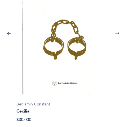
Benjamin Constant
Cecilia
Benjam
$30.000
os
De la 