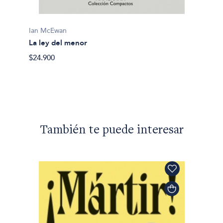
Ian McEwan
Ian Mc
La ley del menor
Nutshe
$24.900
$41.06
También te puede interesar