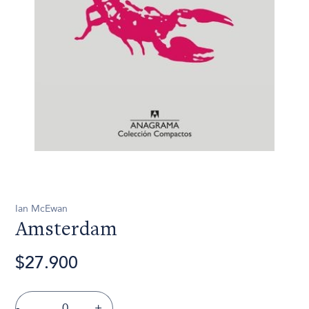
Ian McEwan
Amsterdam
$27.900
-
+