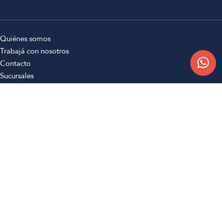
Quiénes somos
Trabajá con nosotros
Contacto
Sucursales
Compra Online
Atención al cliente
Preguntas frecuentes
Términos y condiciones
Botón de arrepentimiento