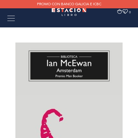
PROMO CON BANCO GALICIA E ICBC
0
0