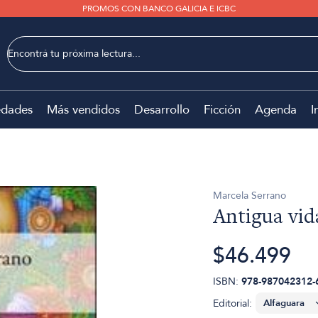
PROMOS CON BANCO GALICIA E ICBC
dades
Más vendidos
Desarrollo
Ficción
Agenda
I
Marcela Serrano
Antigua vid
$46.499
ISBN:
978-987042312-
Editorial: