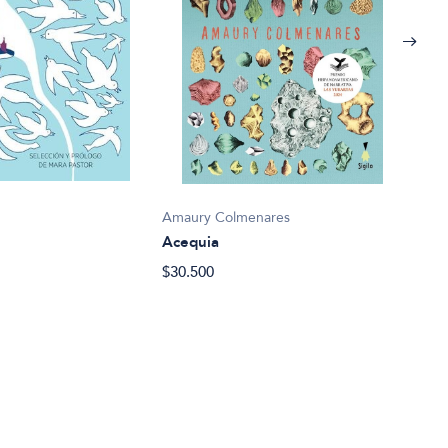
Marg
Aleg
$24.
Amaury Colmenares
Acequia
$30.500