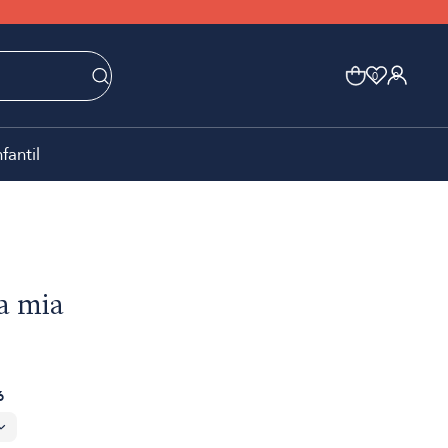
0
0
nfantil
a mia
6