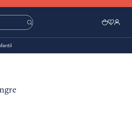
0
0
nfantil
angre