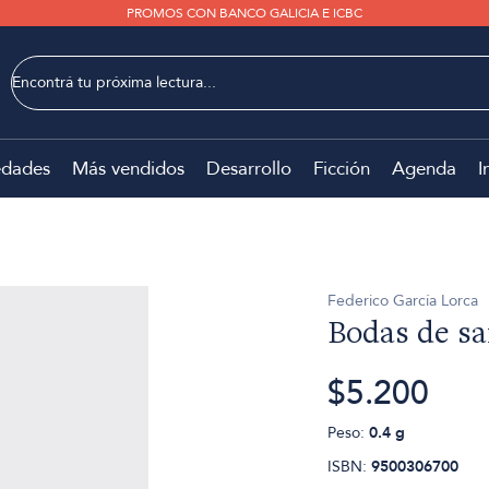
PROMOS CON BANCO GALICIA E ICBC
dades
Más vendidos
Desarrollo
Ficción
Agenda
I
Federico García Lorca
Bodas de s
$5.200
Peso:
0.4 g
ISBN:
9500306700