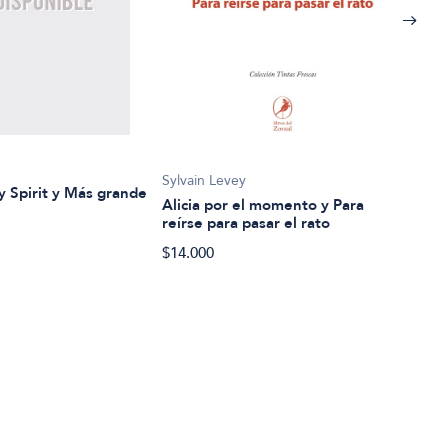
n
Lanc
Sylvain Levey
 Spirit y Más grande
Alta
Alicia por el momento y Para
reírse para pasar el rato
$14.
$14.000