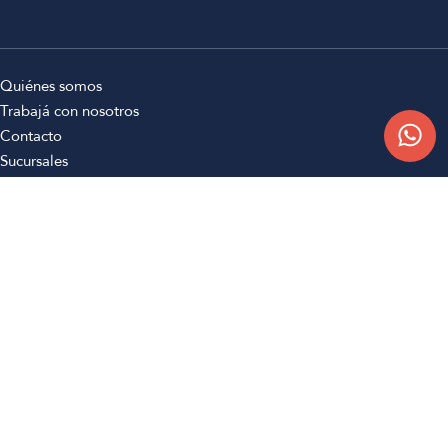
Quiénes somos
Trabajá con nosotros
Contacto
Sucursales
Compra Online
Atención al cliente
Preguntas frecuentes
Términos y condiciones
Botón de arrepentimiento