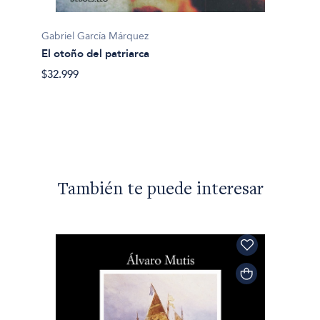
Gabriel García Márquez
Gabrie
El otoño del patriarca
La hoj
$32.999
$25.49
También te puede interesar