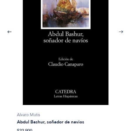
A.A.V.V
Antolo
$20.40
Alvaro Mutis
Abdul Bashur, soñador de navios
$22.900