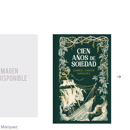
a Márquez
Gabr