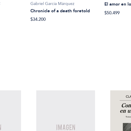
z
Gabriel García Márquez
El amor en l
Chronicle of a death foretold
$50.499
$34.200