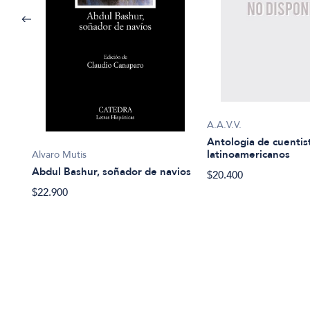
A.A.V.V.
a
Antologia de cuentis
latinoamericanos
Alvaro Mutis
Abdul Bashur, soñador de navios
$20.400
$22.900