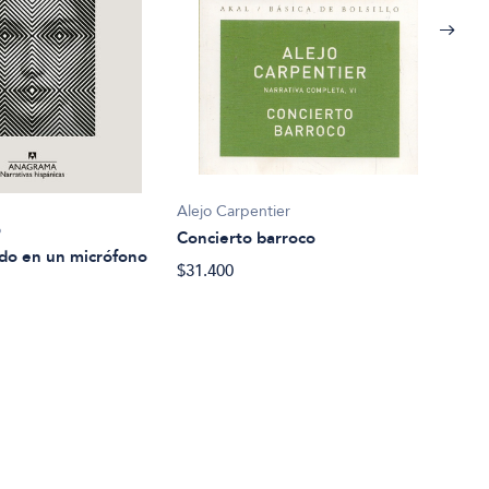
Alejo Carpentier
Gabr
ó
Concierto barroco
Cron
do en un micrófono
$31.400
$25.