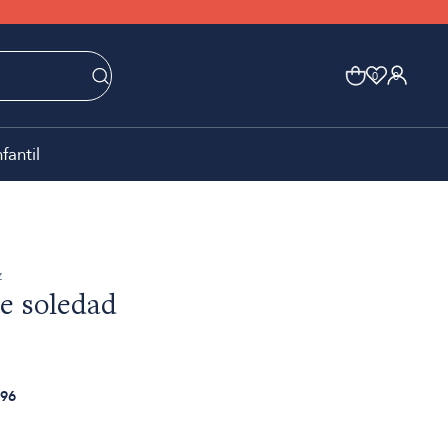
0
0
nfantil
z
e soledad
96