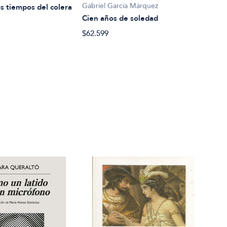
Gabriel García Márquez
os tiempos del colera
Text
Cien años de soledad
$32.
$62.599