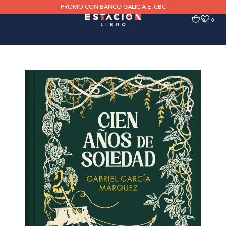
PROMO CON BANCO GALICIA E ICBC
0
0