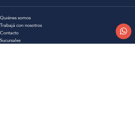
Quiénes somos
Trabajá con nosotros
Contacto
Sucursales
Compra Online
Atención al cliente
Preguntas frecuentes
Términos y condiciones
Botón de arrepentimiento