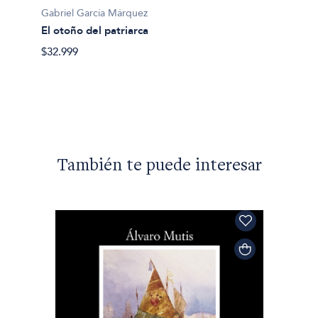
Gabriel García Márquez
Gabrie
El otoño del patriarca
La hoj
$32.999
$25.49
También te puede interesar