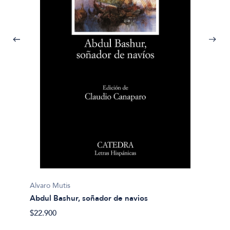
A.A.V.V
Antolo
$20.40
Alvaro Mutis
Abdul Bashur, soñador de navios
$22.900