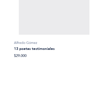
Alfredo Gómez
Marilia
13 poetas testimoniales
20 poe
$29.000
$25.00