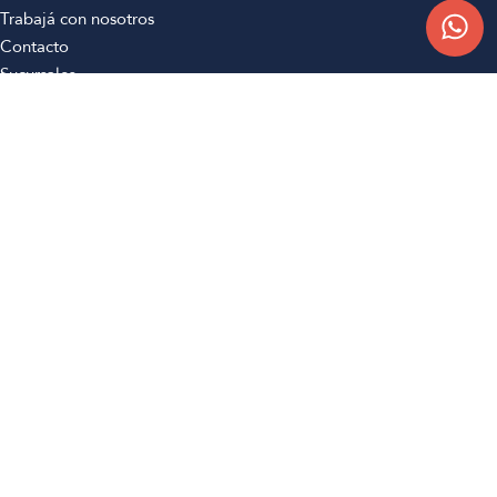
Trabajá con nosotros
Contacto
Sucursales
Compra Online
Atención al cliente
Preguntas frecuentes
Términos y condiciones
Botón de arrepentimiento