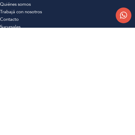
Quiénes somos
Trabajá con nosotros
Contacto
Sucursales
Compra Online
Atención al cliente
Preguntas frecuentes
Términos y condiciones
Botón de arrepentimiento