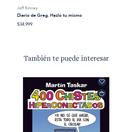
Jeff Ki
Jeff Kinney
El dia
Diario de Greg. Hazlo tu mismo
especi
$34.999
$43.99
También te puede interesar