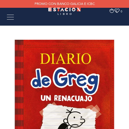
PROMO CON BANCO GALICIA E ICBC
0
0