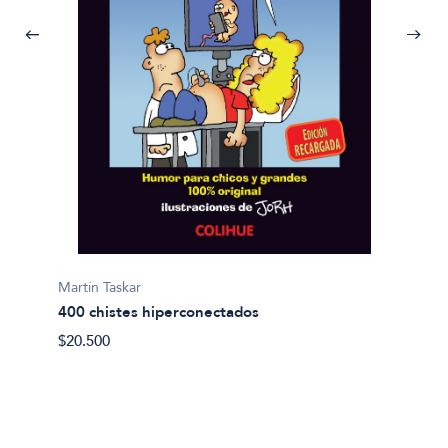
Bellatin
Bola n
$26.50
Martín Taskar
400 chistes hiperconectados
$20.500