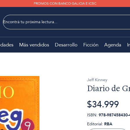
PROMOS CON BANCO GALICIA E ICBC
dades
Más vendidos
Desarrollo
Ficción
Agenda
I
Jeff Kinney
Diario de Gr
$34.999
ISBN:
978-987458430-
Editorial:
RBA