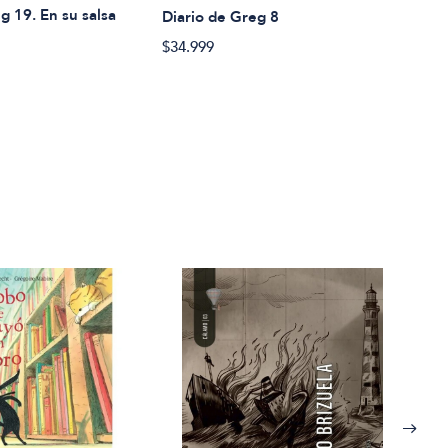
g 19. En su salsa
Diario de Greg 8
Diar
$34.999
$34.