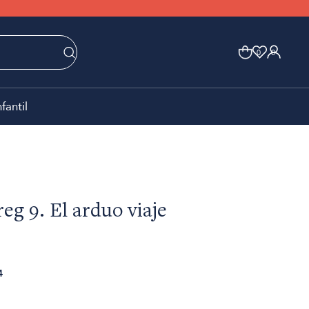
0
0
nfantil
eg 9. El arduo viaje
4