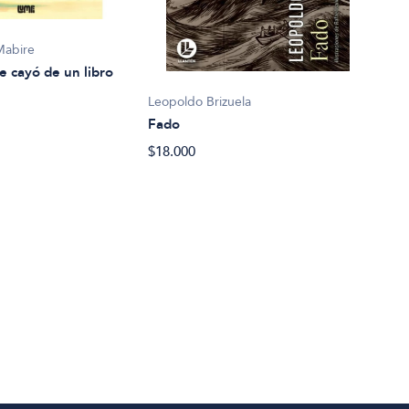
Mabire
e cayó de un libro
Leopoldo Brizuela
Fado
Eliz
$18.000
La c
$27.