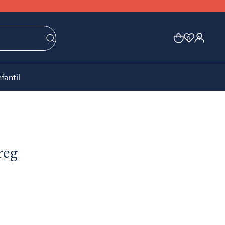
0
0
nfantil
reg