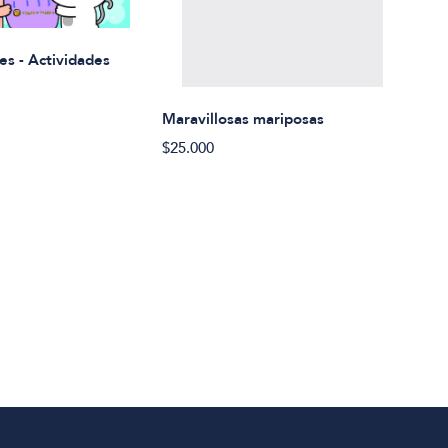
Rued
es - Actividades
$21.
Maravillosas mariposas
$25.000