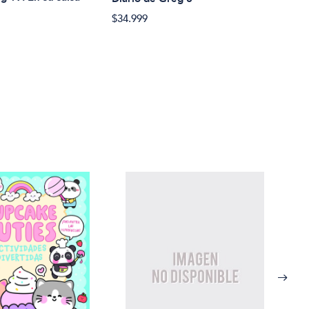
$34.999
$34.