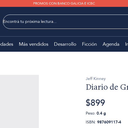
PROMOS CON BANCO GALICIA E ICBC
dades
Más vendidos
Desarrollo
Ficción
Agenda
I
Jeff Kinney
Diario de G
$899
Peso:
0.4 g
ISBN:
987609117-4