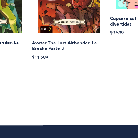
Cupcake cuti
divertidas
$9.599
ender. La
Avatar The Last Airbender. La
Brecha Parte 3
$11.299