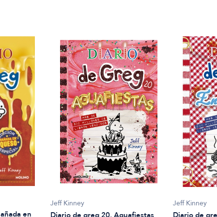
Jeff Kinney
Jeff Kinney
 Bañada en
Diario de greg 20. Aguafiestas
Diario de gre