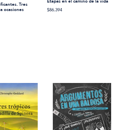
$26.
Etapas en el camino de la vida
ficantes. Tres
ra ocasiones
$86.394