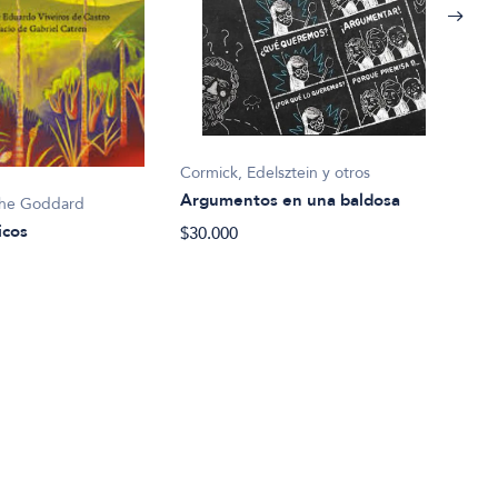
Cormick, Edelsztein y otros
Slavo
Argumentos en una baldosa
Arri
phe Goddard
icos
$30.000
$47.