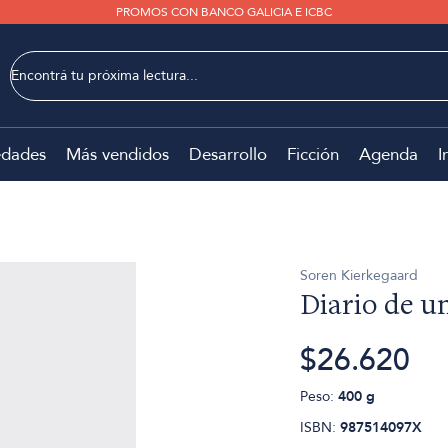
PROMOS CON BANCO GALICIA E ICBC
dades
Más vendidos
Desarrollo
Ficción
Agenda
I
Soren Kierkegaard
Diario de u
$26.620
Peso:
400 g
ISBN:
987514097X