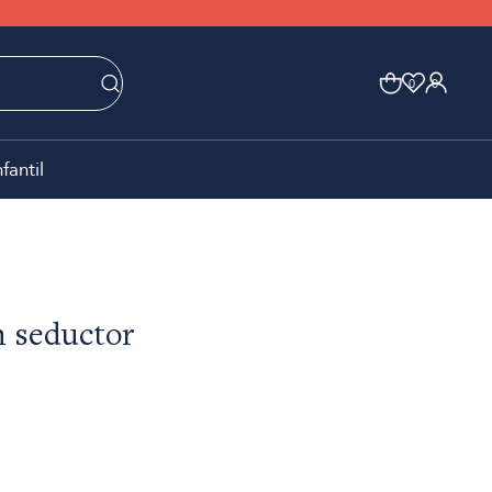
0
0
nfantil
n seductor