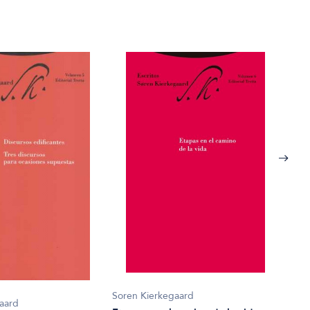
Sore
Cart
Soren Kierkegaard
aard