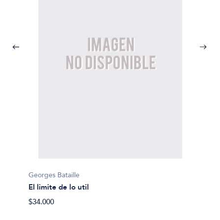
Georges Bataille
Georges
El limite de lo util
Charlo
$34.000
$30.00