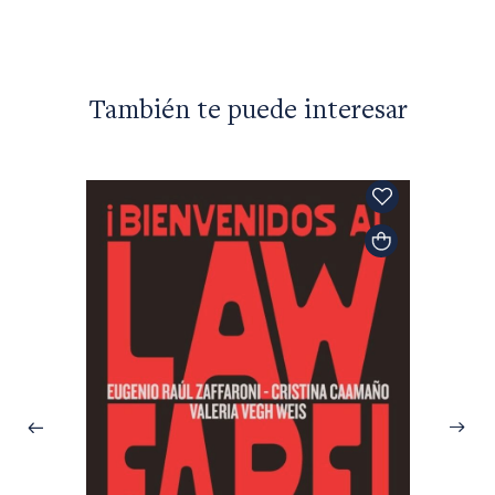
También te puede interesar
Michel 
¿Adole
$29.40