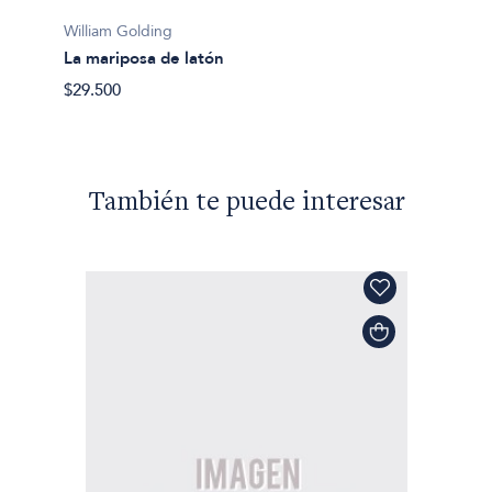
El dio
William Golding
$32.50
La mariposa de latón
$29.500
También te puede interesar