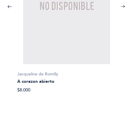
Jacqueline de Romilly
Terry M
A corazon abierto
Ahi te
$8.000
$38.90