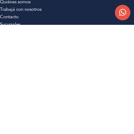
Quiénes somos
Trabajá con nosotros
Contacto
Sucursales
Compra Online
Atención al cliente
Preguntas frecuentes
Términos y condiciones
Botón de arrepentimiento