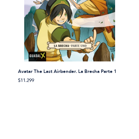
Avatar The Last Airbender. La Brecha Parte 1
Avatar
$11.299
$11.29