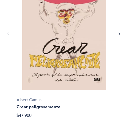
Albert Camus
Crear peligrosamente
$47.900
Albert
La noc