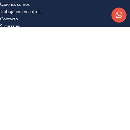
Quiénes somos
Trabajá con nosotros
Contacto
Sucursales
Compra Online
Atención al cliente
Preguntas frecuentes
Términos y condiciones
Botón de arrepentimiento