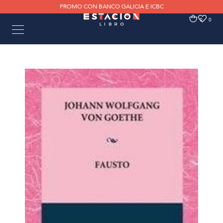
PROMO CON BANCO GALICIA E ICBC
0
0