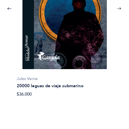
Jules Verne
20000 leguas de viaje submarino
Miguel
$36.000
Abel 
$20.00