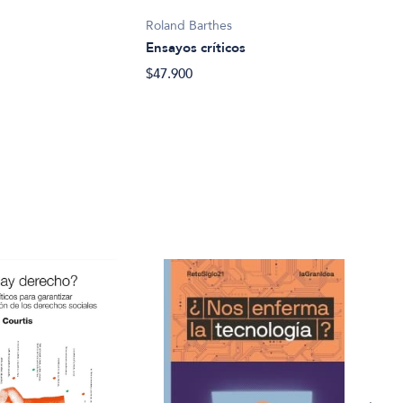
el G
Roland Barthes
$31.
Ensayos críticos
$47.900