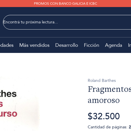
PROMOS CON BANCO GALICIA E ICBC
dades
Más vendidos
Desarrollo
Ficción
Agenda
I
Roland Barthes
Fragmentos
amoroso
$32.500
Cantidad de páginas:
2