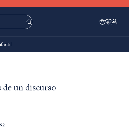
0
0
nfantil
 de un discurso
92