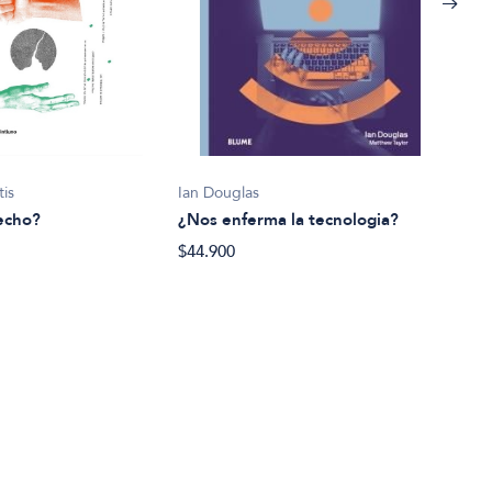
tis
Ian Douglas
Alice
echo?
¿Nos enferma la tecnologia?
¿Pod
$44.900
$44.